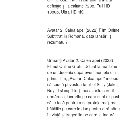
definiție și la calitate 720p, Full HD 
1080p, Ultra HD 4K.
Avatar 2: Calea apei (2022) Film Online 
Subtitrat în Română. data lansării și 
rezumatul?
Urmăriți Avatar 2: Calea apei (2022) 
Filmul Online Gratuit.Situat la mai bine 
de un deceniu după evenimentele din 
primul film, „Avatar: Calea apei” începe 
să spună povestea familiei Sully (Jake, 
Neytiri și copiii lor), necazurile care îi 
urmăresc, lucrurile pe care sunt dispuși 
să le facă pentru a se proteja reciproc, 
bătăliile pe care le duc pentru a rămâne 
în viață și tragediile pe care le îndură.