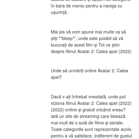
în bara de meniu pentru a naviga cu 
ușurință.
Mai jos vă vom spune mai multe ca să 
știți **bleep**, unde este posibil să vă 
bucurați de acest film și Tot ce știm 
despre filmul Avatar 2: Calea apei (2022)
Unde să urmăriți online Avatar 2: Calea 
apei?
Dacă v-ați întrebat vreodată, unde pot 
viziona filmul Avatar 2: Calea apei (2022) 
(2022) online și gratuit oricând vreau? 
iată un site de streaming care listează 
mai mult de o sută de filme și seriale. 
Toate categoriile sunt reprezentate acolo 
pentru a vă satisface, indiferent de gustul 