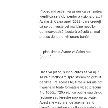
Procedând astfel, vă asigur că veți putea 
identifica serviciul pentru a viziona gratuit 
Avatar 2: Calea apei (2022) care credeți 
că se potrivește cel mai bine nevoilor 
dumneavoastră. Lectură plăcută și, mai 
presus de toate, vizionare bună!
Îți plac filmele Avatar 2: Calea apei 
(2022)?
Dacă vă place, sunt bucuros să vă ajut 
să vă direcționăm spre streaming gratuit 
de filme. Pe acest site, filme și seriale pot 
fi găsite în toate formatele video precum 
4K, 1080p, 720p etc. cu puține sau deloc 
reclame sau ferestre pop-up activate. 
Acest site web are, de asemenea, o 
casetă de căutare și opțiuni de categorie 